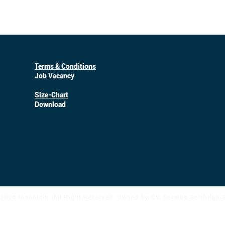
Terms & Conditions
Job Vacancy
Size-Chart
Download
2025 Inanotchi. All Right Reserved. Owned by CV. Seratus Sembilan