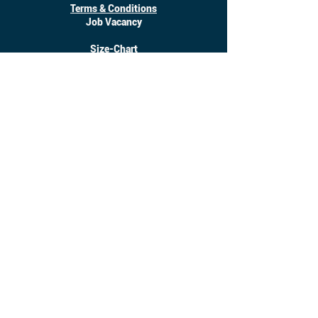
Terms & Conditions
Job Vacancy
Size-Chart
Download
©
2017 - 2025
Inanotchi. All Right Reserved.
Owned by CV. Seratus Sembilan Solusindo