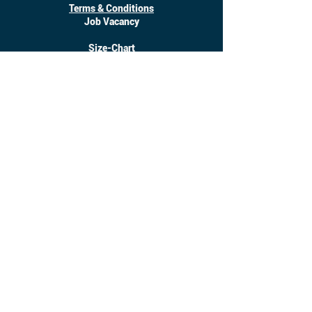
Terms & Conditions
Job Vacancy
Size-Chart
Download
©
2017 - 2025
Inanotchi. All Right Reserved.
Owned by CV. Seratus Sembilan Solusindo