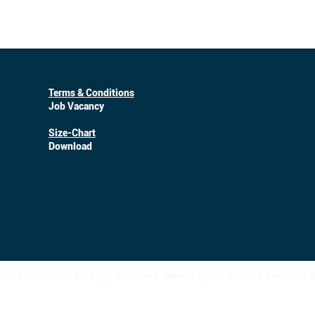
Terms & Conditions
Job Vacancy
Size-Chart
Download
2025 Inanotchi. All Right Reserved. Owned by CV. Seratus Sembilan