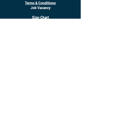
Terms & Conditions
Job Vacancy
Size-Chart
Download
©
2017 - 2025
Inanotchi. All Right Reserved.
Owned by CV. Seratus Sembilan Solusindo