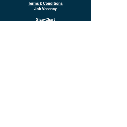
Terms & Conditions
Job Vacancy
Size-Chart
Download
©
2017 - 2025
Inanotchi. All Right Reserved.
Owned by CV. Seratus Sembilan Solusindo