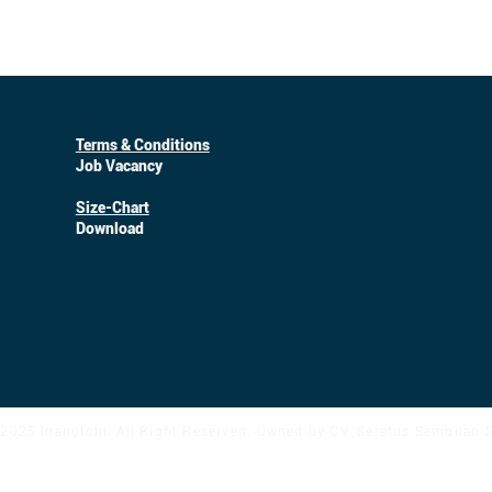
Terms & Conditions
Job Vacancy
Size-Chart
Download
2025 Inanotchi. All Right Reserved. Owned by CV. Seratus Sembilan