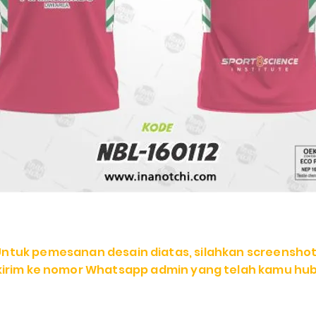
Untuk pemesanan desain diatas, silahkan screenshot
 kirim ke nomor Whatsapp admin yang telah kamu hub