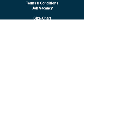
Terms & Conditions
Job Vacancy
Size-Chart
Download
©
2017 - 2025
Inanotchi. All Right Reserved.
Owned by CV. Seratus Sembilan Solusindo