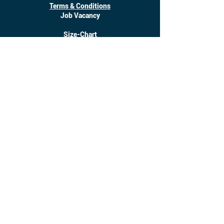
Terms & Conditions
Job Vacancy
Size-Chart
Download
©
2017 - 2025
Inanotchi. All Right Reserved.
Owned by CV. Seratus Sembilan Solusindo