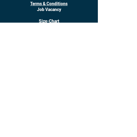
Terms & Conditions
Job Vacancy
Size-Chart
Download
©
2017 - 2025
Inanotchi. All Right Reserved.
Owned by CV. Seratus Sembilan Solusindo