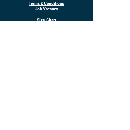
Terms & Conditions
Job Vacancy
Size-Chart
Download
©
2017 - 2025
Inanotchi. All Right Reserved.
Owned by CV. Seratus Sembilan Solusindo