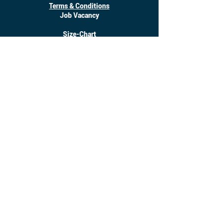
Terms & Conditions
Job Vacancy
Size-Chart
Download
©
2017 - 2025
Inanotchi. All Right Reserved.
Owned by CV. Seratus Sembilan Solusindo