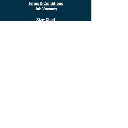
Terms & Conditions
Job Vacancy
Size-Chart
Download
©
2017 - 2025
Inanotchi. All Right Reserved.
Owned by CV. Seratus Sembilan Solusindo