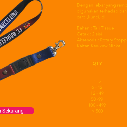
Dengan lebar yang ramp
digunakan terhadap bara
card ,kunci, dll
Bahan : Tali Tissue
Cetak : 2 sisi
Aksesoris : Rotary Stopp
Kaitan Kewkew Nickel
QTY
1 -5
6 - 12
12 - 49
50 -99
100 - 499
n Sekarang
> 500