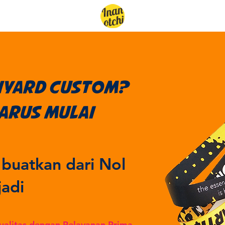
anyard custom?
harus mulai
 buatkan dari Nol
jadi
ualitas dengan Pelayanan Prima