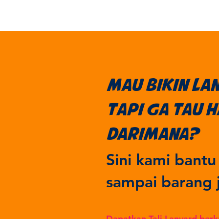
mau bikin l
Tapi ga tau 
darimana?
Sini kami bantu
sampai barang 
Dapatkan Tali Lanyard berk