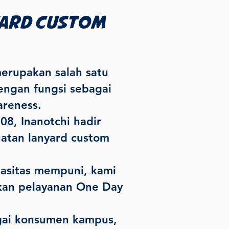
yard custom
merupakan salah satu
ngan fungsi sebagai
reness.
08, I
nanotchi hadir
atan lanyard custom
sitas mempuni, kami
kan pelayanan One Day
ai konsumen kampus,