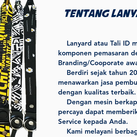
Tentang lan
L
anyard atau Tali ID 
kom
ponen pemasaran de
Branding/Cooporate awa
Berdiri sejak tahun 20
menawarkan jasa pembu
dengan kualitas terbaik.
Dengan mesin berkapa
percaya dapat memberi
Service kepada Anda.
Kami melayani berbag