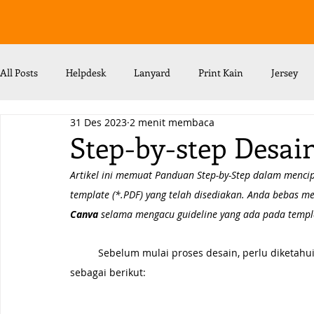
All Posts
Helpdesk
Lanyard
Print Kain
Jersey
31 Des 2023
2 menit membaca
Step-by-step Desai
Artikel ini memuat Panduan Step-by-Step dalam menci
template (*.PDF) yang telah disediakan. Anda bebas m
Canva
 selama mengacu guideline yang ada pada templa
Sebelum mulai proses desain, perlu diketahui h
sebagai berikut: