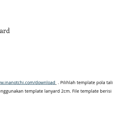
yard
ww.inanotchi.com/download
 . Pilihlah template pola tali 
nggunakan template lanyard 2cm. File template berisi 