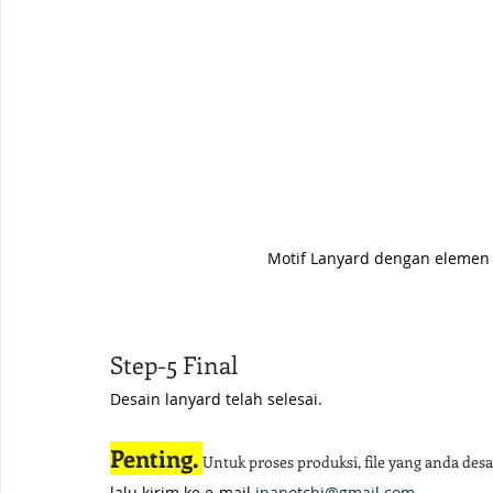
Motif Lanyard dengan elemen
Step-5 Final
Desain lanyard telah selesai.
Penting. 
Untuk proses produksi, file yang anda desa
lalu kirim ke e-mail 
inanotchi@gmail.com
.