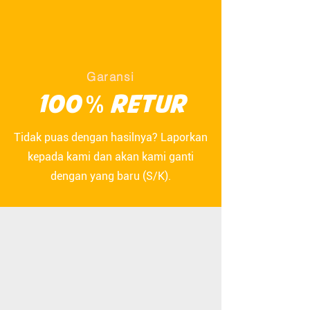
Garansi
100
RETUR
%
Tidak puas dengan hasilnya? Laporkan
kepada kami dan akan kami ganti
dengan yang baru (S/K).