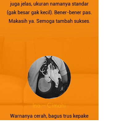
juga jelas, ukuran namanya standar
(gak besar gak kecil). Bener-bener pas.
Makasih ya. Semoga tambah sukses.
Ina – Cimahi
Warnanya cerah, bagus trus kepake
banget sama anak saya. Setiap
sepedahan jadi semangat, katanya