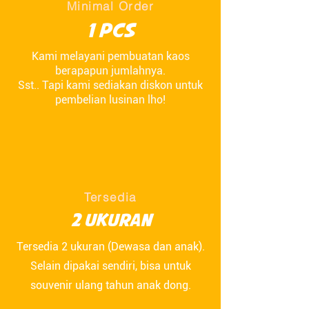
Minimal Order
1 pcs
Kami melayani pembuatan kaos
berapapun jumlahnya.
Sst.. Tapi kami sediakan diskon untuk
pembelian lusinan lho!
Tersedia
2 Ukuran
Tersedia 2 ukuran (Dewasa dan anak).
Selain dipakai sendiri, bisa untuk
souvenir ulang tahun anak dong.