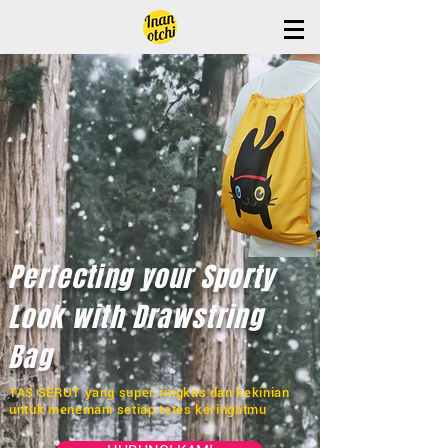
Perfecting your Sporty
Look with Drawstring
Bag
TAS SERUT yang super ringkas dan kekinian
untuk menemani setiap tetes keringatmu