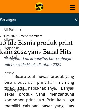
Postingan
All Posts
29 Des 2023
3 menit membaca
All Posts
10 Ide Bisnis produk print
Helpdesk
kain 2024 yang Bakal Hits
Lanyard
Menghadirkan kreativitas baru sebagai 
referensi ide bisnis di tahun 2024  
Print Kain
Jersey
	Bicara soal inovasi produk yang 
Logo
bisa dibuat dari print kain memang 
tidak ada habis-habisnya. Banyak 
Katalog Jersey
sekali produk yang mengandung 
komponen print kain. Print kain juga 
memiliki cakupan pasar yang luas 