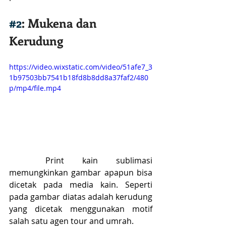
#2
: Mukena dan 
Kerudung
https://video.wixstatic.com/video/51afe7_3
1b97503bb7541b18fd8b8dd8a37faf2/480
p/mp4/file.mp4
	Print kain sublimasi 
memungkinkan gambar apapun bisa 
dicetak pada media kain. Seperti 
pada gambar diatas adalah kerudung 
yang dicetak menggunakan motif 
salah satu agen tour and umrah.